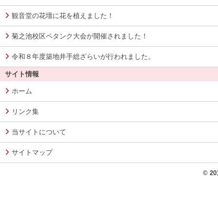
観音堂の花壇に花を植えました！
菊之池校区ペタンク大会が開催されました！
令和８年度築地井手総ざらいが行われました。
サイト情報
ホーム
リンク集
当サイトについて
サイトマップ
© 2