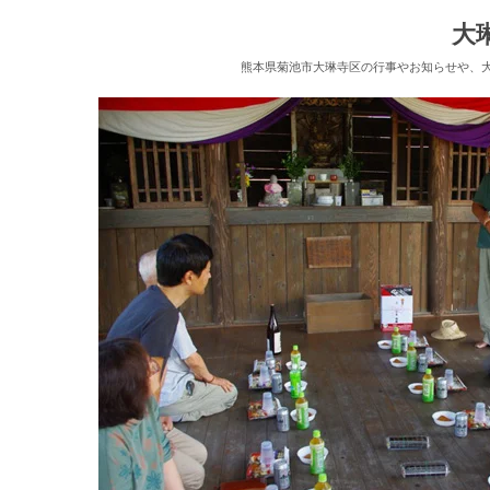
大
熊本県菊池市大琳寺区の行事やお知らせや、