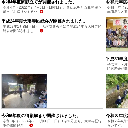
令和4年度御願立てが開催されました。
令和元年度
令和4年（2022年）7月3日（日曜日）、無病息災と五穀豊穣を
令和元年（2
願ってお詣りをする･･･
無病息災と五
平成24年度大琳寺区総会が開催されました。
平成23年1月8日（日）、大琳寺集会所にて平成24年度大琳寺区
総会が開催されまし･･･
平成30年
平成30年9
区敬老会が開
令和6年度の御願解きが開催されました。
令和８年度
令和6年（20224年）10月06日（日）9時30分より、大琳寺区行
令和７年4月
事の御願解き･･･
らいです。･･