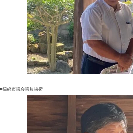
■稲継市議会議員挨拶