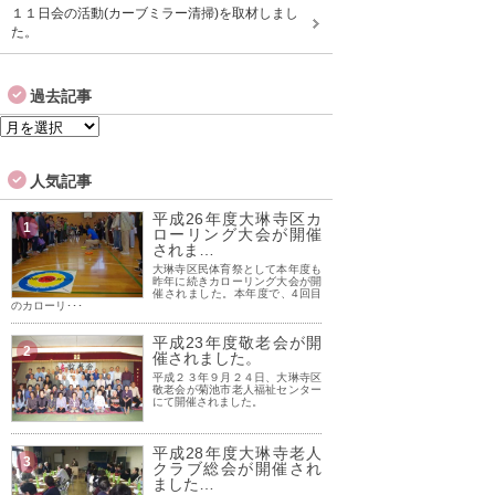
１１日会の活動(カーブミラー清掃)を取材しまし
た。
過去記事
過
去
記
人気記事
事
平成26年度大琳寺区カ
1
ローリング大会が開催
されま…
大琳寺区民体育祭として本年度も
昨年に続きカローリング大会が開
催されました。本年度で、4回目
のカローリ･･･
平成23年度敬老会が開
2
催されました。
平成２３年９月２４日、大琳寺区
敬老会が菊池市老人福祉センター
にて開催されました。
平成28年度大琳寺老人
3
クラブ総会が開催され
ました…