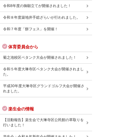
令和8年度の御願立てが開催されました！
令和８年度築地井手総ざらいが行われました。
令和７年度「餅フェス」を開催！
体育委員会から
菊之池校区ペタンク大会が開催されました！
令和５年度大琳寺区ペタンク大会が開催されまし
た。
平成30年度大琳寺区グランドゴルフ大会が開催さ
れました。
楽生会の情報
【活動報告】楽生会で大琳寺区公民館の草取りを
行いました！
楽生会：令和８年新年会が開催されました！