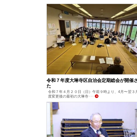
令和７年度大琳寺区自治会定期総会が開催
た
令和７年４月２０日（日）午前９時より、4月〜翌３
度変更後の最初の大琳寺･･･