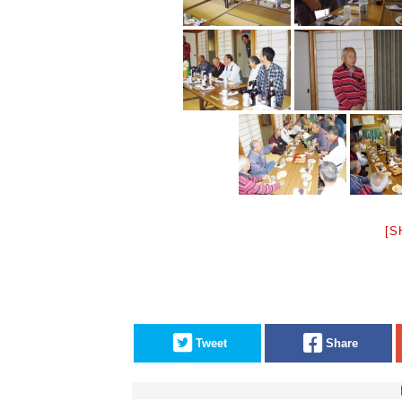
[S
Tweet
Share