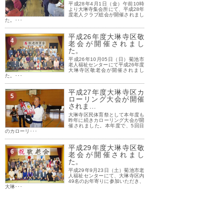
平成28年4月1日（金）午前10時
より大琳寺集会所にて、平成28年
度老人クラブ総会が開催されまし
た。･･･
平成26年度大琳寺区敬
4
老会が開催されまし
た。
平成26年10月05日（日）菊池市
老人福祉センターにて平成26年度
大琳寺区敬老会が開催されまし
た。･･･
平成27年度大琳寺区カ
5
ローリング大会が開催
されま…
大琳寺区民体育祭として本年度も
昨年に続きカローリング大会が開
催されました。本年度で、5回目
のカローリ･･･
平成29年度大琳寺区敬
6
老会が開催されまし
た。
平成29年9月23日（土）菊池市老
人福祉センターにて、大琳寺区内
49名のお年寄りに参加いただき、
大琳･･･