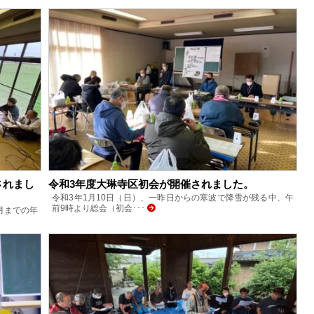
されまし
令和3年度大琳寺区初会が開催されました。
令和3年1月10日（日）、一昨日からの寒波で降雪が残る中、午
前9時より総会（初会･･･
月までの年