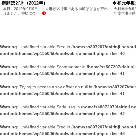
御願ほどき（2012年）
令和元年度
本日（2012年9月9日）、大琳寺区行事である御願ほどきが行わ
令和元年年9
れました。神様に今･･･
年度大琳寺区
Warning
: Undefined variable $req in
/home/ss807207/dairinji.net/pu
content/themes/wp1550/lib/coolweb-comment.php
on line
40
Warning
: Undefined variable $commenter in
/home/ss807207/dairinj
content/themes/wp1550/lib/coolweb-comment.php
on line
41
Warning
: Trying to access array offset on null in
/home/ss807207/dair
content/themes/wp1550/lib/coolweb-comment.php
on line
41
Warning
: Undefined variable $aria_req in
/home/ss807207/dairinji.n
content/themes/wp1550/lib/coolweb-comment.php
on line
42
Warning
: Undefined variable $req in
/home/ss807207/dairinji.net/pu
content/themes/wp1550/lib/coolweb-comment.php
on line
45