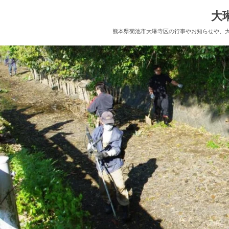
大
熊本県菊池市大琳寺区の行事やお知らせや、