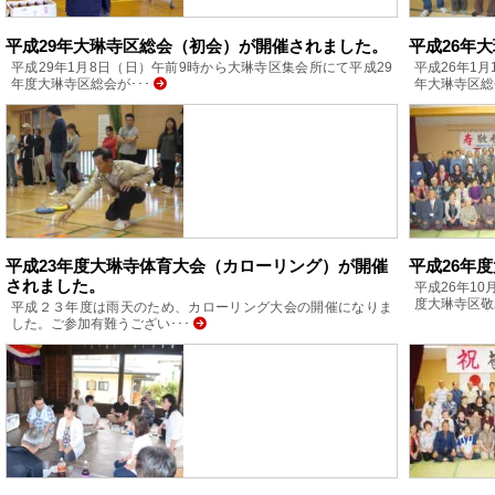
平成29年大琳寺区総会（初会）が開催されました。
平成26年
平成29年1月8日（日）午前9時から大琳寺区集会所にて平成29
平成26年1
年度大琳寺区総会が･･･
年大琳寺区総
平成23年度大琳寺体育大会（カローリング）が開催
平成26年
されました。
平成26年1
度大琳寺区敬
平成２３年度は雨天のため、カローリング大会の開催になりま
した。ご参加有難うござい･･･