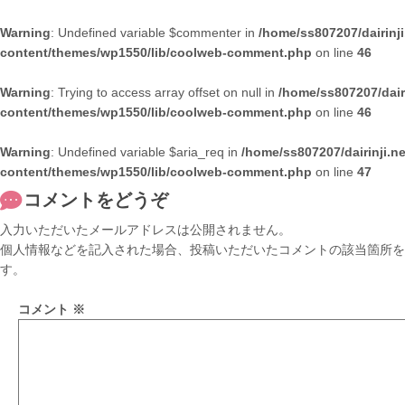
Warning
: Undefined variable $commenter in
/home/ss807207/dairinj
content/themes/wp1550/lib/coolweb-comment.php
on line
46
Warning
: Trying to access array offset on null in
/home/ss807207/dair
content/themes/wp1550/lib/coolweb-comment.php
on line
46
Warning
: Undefined variable $aria_req in
/home/ss807207/dairinji.n
content/themes/wp1550/lib/coolweb-comment.php
on line
47
コメントをどうぞ
入力いただいたメールアドレスは公開されません。
個人情報などを記入された場合、投稿いただいたコメントの該当箇所を
す。
コメント
※