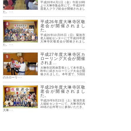
平成28年4月1日（金）午前10時
より大琳寺集会所にて、平成28年
度老人クラブ総会が開催されまし
た。･･･
平成26年度大琳寺区敬
4
老会が開催されまし
た。
平成26年10月05日（日）菊池市
老人福祉センターにて平成26年度
大琳寺区敬老会が開催されまし
た。･･･
平成27年度大琳寺区カ
5
ローリング大会が開催
されま…
大琳寺区民体育祭として本年度も
昨年に続きカローリング大会が開
催されました。本年度で、5回目
のカローリ･･･
平成29年度大琳寺区敬
6
老会が開催されまし
た。
平成29年9月23日（土）菊池市老
人福祉センターにて、大琳寺区内
49名のお年寄りに参加いただき、
大琳･･･