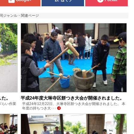
同ジャンル・関連ページ
した。
平成24年度大琳寺区餅つき大会が開催されました。
ざらい作業
平成24年12月22日、大琳寺区餅つき大会が開催されました。 本
年度の持ちつき大･･･