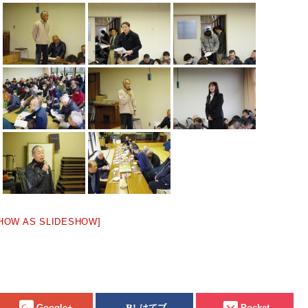
HOW AS SLIDESHOW]
Google+
はてブ
Pocket