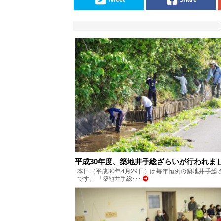
平成30年度、築地井手総ざらいが行われま
本日（平成30年4月29日）は毎年恒例の築地井手総
です。 「築地井手総･･･