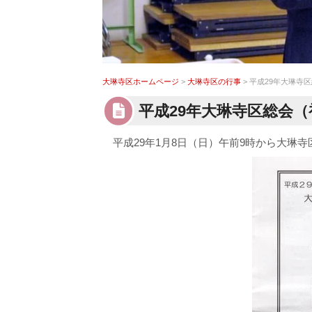
大琳寺区ホームページ
>
大琳寺区の行事
> 平成29年大琳
平成29年大琳寺区総会
平成29年1月8日（日）午前9時から大琳