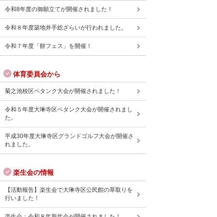
令和8年度の御願立てが開催されました！
令和８年度築地井手総ざらいが行われました。
令和７年度「餅フェス」を開催！
体育委員会から
菊之池校区ペタンク大会が開催されました！
令和５年度大琳寺区ペタンク大会が開催されまし
た。
平成30年度大琳寺区グランドゴルフ大会が開催さ
れました。
楽生会の情報
【活動報告】楽生会で大琳寺区公民館の草取りを
行いました！
楽生会：令和８年新年会が開催されました！