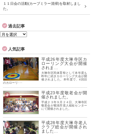
１１日会の活動(カーブミラー清掃)を取材しまし
た。
過去記事
過
去
記
人気記事
事
平成26年度大琳寺区カ
1
ローリング大会が開催
されま…
大琳寺区民体育祭として本年度も
昨年に続きカローリング大会が開
催されました。本年度で、4回目
のカローリ･･･
平成23年度敬老会が開
2
催されました。
平成２３年９月２４日、大琳寺区
敬老会が菊池市老人福祉センター
にて開催されました。
平成28年度大琳寺老人
3
クラブ総会が開催され
ました…