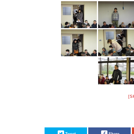
[S
Tweet
Share