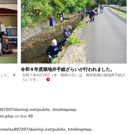
令和８年度築地井手総ざらいが行われました。
した。 本
令和７年4月29日（水・昭和の日）は、毎年恒例の築地井手総ざ
らいです。･･･
07207/dairinji.net/public_html/wp/wp-
nt.php
on line
40
ome/ss807207/dairinji.net/public_html/wp/wp-