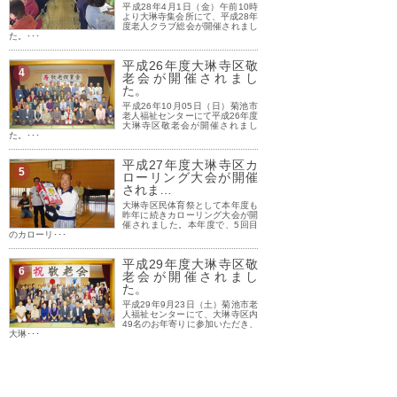
平成28年4月1日（金）午前10時
より大琳寺集会所にて、平成28年
度老人クラブ総会が開催されまし
た。･･･
平成26年度大琳寺区敬
4
老会が開催されまし
た。
平成26年10月05日（日）菊池市
老人福祉センターにて平成26年度
大琳寺区敬老会が開催されまし
た。･･･
平成27年度大琳寺区カ
5
ローリング大会が開催
されま…
大琳寺区民体育祭として本年度も
昨年に続きカローリング大会が開
催されました。本年度で、5回目
のカローリ･･･
平成29年度大琳寺区敬
6
老会が開催されまし
た。
平成29年9月23日（土）菊池市老
人福祉センターにて、大琳寺区内
49名のお年寄りに参加いただき、
大琳･･･