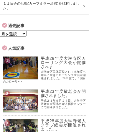
１１日会の活動(カーブミラー清掃)を取材しまし
た。
過去記事
過
去
記
人気記事
事
平成26年度大琳寺区カ
1
ローリング大会が開催
されま…
大琳寺区民体育祭として本年度も
昨年に続きカローリング大会が開
催されました。本年度で、4回目
のカローリ･･･
平成23年度敬老会が開
2
催されました。
平成２３年９月２４日、大琳寺区
敬老会が菊池市老人福祉センター
にて開催されました。
平成28年度大琳寺老人
3
クラブ総会が開催され
ました…