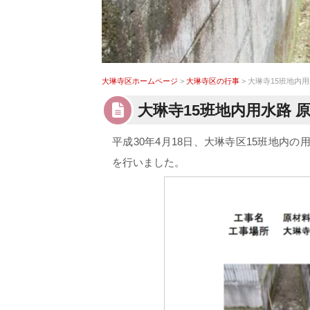
大琳寺区ホームページ
>
大琳寺区の行事
> 大琳寺15班地内
大琳寺15班地内用水路
平成30年4月18日、大琳寺区15班地内
を行いました。