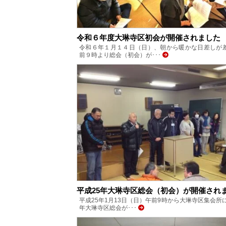
令和６年度大琳寺区初会が開催されました
令和６年１月１４日（日）、朝から暖かな日差しが
前９時より総会（初会）が･･･
平成25年大琳寺区総会（初会）が開催され
平成25年1月13日（日）午前9時から大琳寺区集会所
年大琳寺区総会が･･･