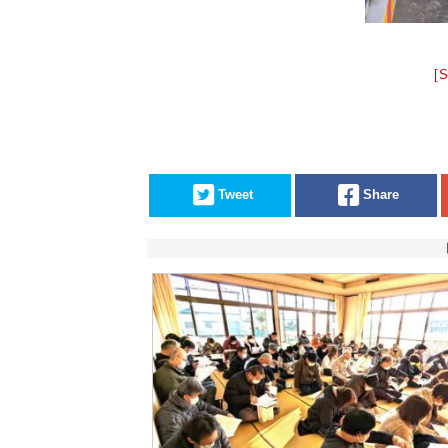
[
Tweet
Share