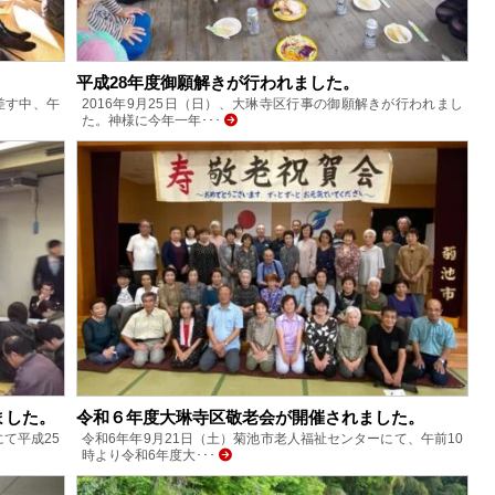
平成28年度御願解きが行われました。
差す中、午
2016年9月25日（日）、大琳寺区行事の御願解きが行われまし
た。神様に今年一年･･･
ました。
令和６年度大琳寺区敬老会が開催されました。
にて平成25
令和6年年9月21日（土）菊池市老人福祉センターにて、午前10
時より令和6年度大･･･