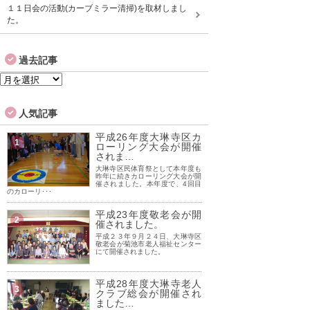
１１日会の活動(カーブミラー清掃)を取材しまし
た。
過去記事
過
去
記
人気記事
事
平成26年度大琳寺区カ
1
ローリング大会が開催
されま…
大琳寺区民体育祭として本年度も
昨年に続きカローリング大会が開
催されました。本年度で、4回目
のカローリ･･･
平成23年度敬老会が開
2
催されました。
平成２３年９月２４日、大琳寺区
敬老会が菊池市老人福祉センター
にて開催されました。
平成28年度大琳寺老人
3
クラブ総会が開催され
ました…