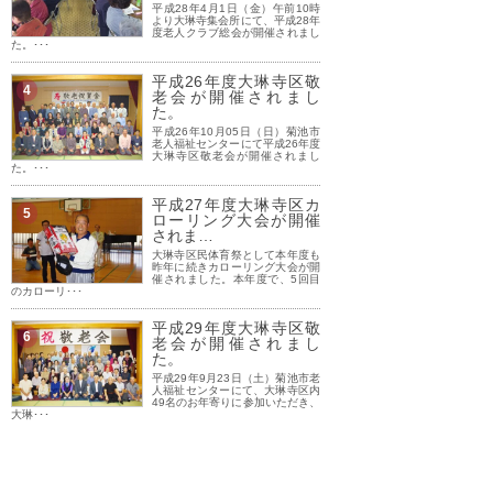
平成28年4月1日（金）午前10時
より大琳寺集会所にて、平成28年
度老人クラブ総会が開催されまし
た。･･･
平成26年度大琳寺区敬
4
老会が開催されまし
た。
平成26年10月05日（日）菊池市
老人福祉センターにて平成26年度
大琳寺区敬老会が開催されまし
た。･･･
平成27年度大琳寺区カ
5
ローリング大会が開催
されま…
大琳寺区民体育祭として本年度も
昨年に続きカローリング大会が開
催されました。本年度で、5回目
のカローリ･･･
平成29年度大琳寺区敬
6
老会が開催されまし
た。
平成29年9月23日（土）菊池市老
人福祉センターにて、大琳寺区内
49名のお年寄りに参加いただき、
大琳･･･