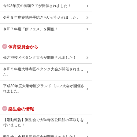
令和8年度の御願立てが開催されました！
令和８年度築地井手総ざらいが行われました。
令和７年度「餅フェス」を開催！
体育委員会から
菊之池校区ペタンク大会が開催されました！
令和５年度大琳寺区ペタンク大会が開催されまし
た。
平成30年度大琳寺区グランドゴルフ大会が開催さ
れました。
楽生会の情報
【活動報告】楽生会で大琳寺区公民館の草取りを
行いました！
楽生会：令和８年新年会が開催されました！