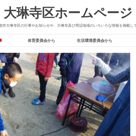
大琳寺区ホームページ
池市大琳寺区の行事やお知らせや、大琳寺及び周辺地域のいろいろな情報を掲載し
事
体育委員会から
生活環境委員会から