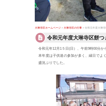
大琳寺区ホームページ
>
大琳寺区の行事
> 令和元年度大琳
令和元年度大琳寺区餅つ
令和元年12月1５日(日）、午前9時00
本年度は子供達の参加が多く、縁日でよ
盛況ぶりでした。