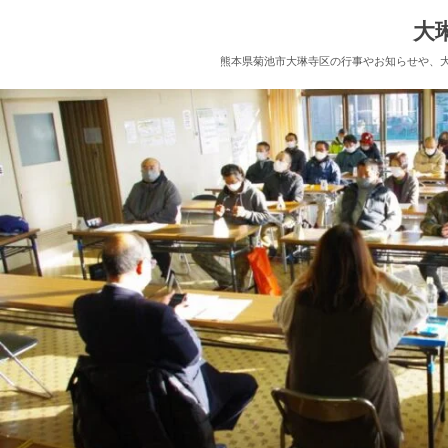
大
熊本県菊池市大琳寺区の行事やお知らせや、