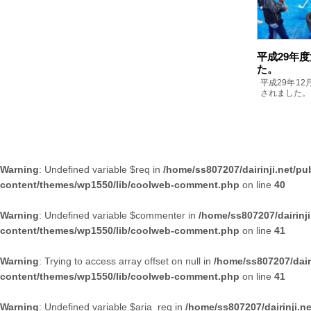
平成29年
た。
平成29年1
されました。 
Warning
: Undefined variable $req in
/home/ss807207/dairinji.net/pu
content/themes/wp1550/lib/coolweb-comment.php
on line
40
Warning
: Undefined variable $commenter in
/home/ss807207/dairinj
content/themes/wp1550/lib/coolweb-comment.php
on line
41
Warning
: Trying to access array offset on null in
/home/ss807207/dair
content/themes/wp1550/lib/coolweb-comment.php
on line
41
Warning
: Undefined variable $aria_req in
/home/ss807207/dairinji.n