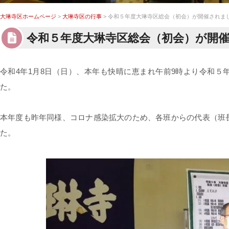
大琳寺区ホームページ
>
大琳寺区の行事
> 令和５年度大琳寺区総会（初会）が開催されま
令和５年度大琳寺区総会（初会）が開
令和4年1月8日（日）、本年も快晴に恵まれ午前9時より令和５
た。
本年度も昨年同様、コロナ感染拡大のため、各班からの代表（班
た。