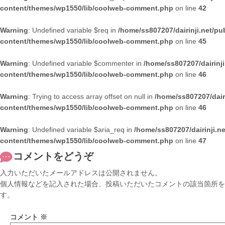
content/themes/wp1550/lib/coolweb-comment.php
on line
42
Warning
: Undefined variable $req in
/home/ss807207/dairinji.net/pu
content/themes/wp1550/lib/coolweb-comment.php
on line
45
Warning
: Undefined variable $commenter in
/home/ss807207/dairinj
content/themes/wp1550/lib/coolweb-comment.php
on line
46
Warning
: Trying to access array offset on null in
/home/ss807207/dair
content/themes/wp1550/lib/coolweb-comment.php
on line
46
Warning
: Undefined variable $aria_req in
/home/ss807207/dairinji.n
content/themes/wp1550/lib/coolweb-comment.php
on line
47
コメントをどうぞ
入力いただいたメールアドレスは公開されません。
個人情報などを記入された場合、投稿いただいたコメントの該当箇所を
す。
コメント
※