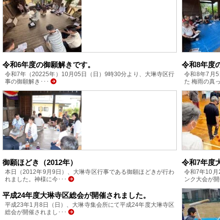
令和6年度の御願解きです。
令和8年度
令和7年（20225年）10月05日（日）9時30分より、大琳寺区行
令和8年7月
事の御願解き･･･
た 梅雨の真っ
御願ほどき（2012年）
令和7年度
本日（2012年9月9日）、大琳寺区行事である御願ほどきが行わ
令和7年10
れました。神様に今･･･
ンク大会が開
平成24年度大琳寺区総会が開催されました。
平成23年1月8日（日）、大琳寺集会所にて平成24年度大琳寺区
総会が開催されまし･･･