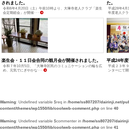
されました。
た。
令和6年4月20日（土）午前10時より、大琳寺老人クラブ「楽生
平成28年4
会定期総会」が開催･･･
年度老人クラ
楽生会・１１日会合同の観月会が開催されました。
平成24年
令和７年10月5日、「大琳寺区民のコミュニケーションの輪を広
平成２３年
め、元気でにぎやかな･･･
ンターにて開
Warning
: Undefined variable $req in
/home/ss807207/dairinji.net/pu
content/themes/wp1550/lib/coolweb-comment.php
on line
40
Warning
: Undefined variable $commenter in
/home/ss807207/dairinj
content/themes/wp1550/lib/coolweb-comment.php
on line
41