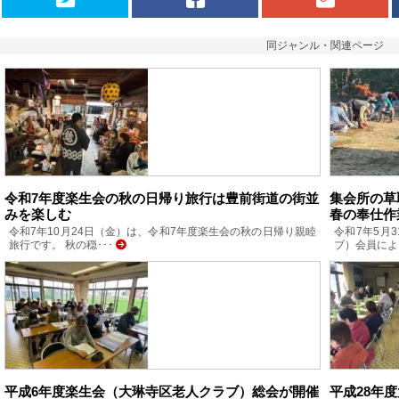
同ジャンル・関連ページ
令和7年度楽生会の秋の日帰り旅行は豊前街道の街並
集会所の草
みを楽しむ
春の奉仕作
令和7年10月24日（金）は、令和7年度楽生会の秋の日帰り親睦
令和7年5月
旅行です。 秋の穏･･･
ブ）会員によ
平成6年度楽生会（大琳寺区老人クラブ）総会が開催
平成28年