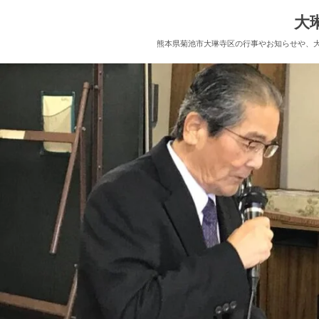
大
熊本県菊池市大琳寺区の行事やお知らせや、