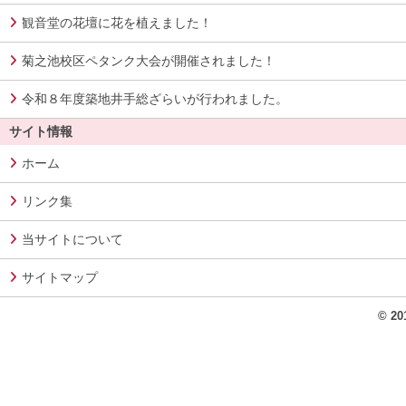
観音堂の花壇に花を植えました！
菊之池校区ペタンク大会が開催されました！
令和８年度築地井手総ざらいが行われました。
サイト情報
ホーム
リンク集
当サイトについて
サイトマップ
© 2