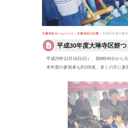
大琳寺区ホームページ
>
大琳寺区の行事
> 平成30年度大
平成30年度大琳寺区餅
平成29年12月16日(日）、朝8時45分
本年度の参加者も約100名、多くの方に