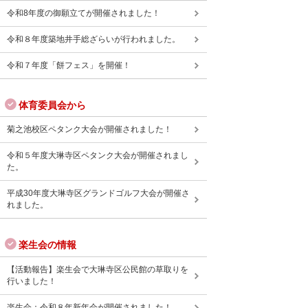
令和8年度の御願立てが開催されました！
令和８年度築地井手総ざらいが行われました。
令和７年度「餅フェス」を開催！
体育委員会から
菊之池校区ペタンク大会が開催されました！
令和５年度大琳寺区ペタンク大会が開催されまし
た。
平成30年度大琳寺区グランドゴルフ大会が開催さ
れました。
楽生会の情報
【活動報告】楽生会で大琳寺区公民館の草取りを
行いました！
楽生会：令和８年新年会が開催されました！