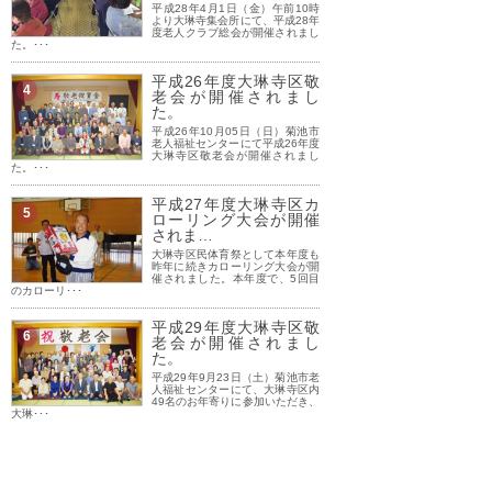
平成28年4月1日（金）午前10時
より大琳寺集会所にて、平成28年
度老人クラブ総会が開催されまし
た。･･･
平成26年度大琳寺区敬
4
老会が開催されまし
た。
平成26年10月05日（日）菊池市
老人福祉センターにて平成26年度
大琳寺区敬老会が開催されまし
た。･･･
平成27年度大琳寺区カ
5
ローリング大会が開催
されま…
大琳寺区民体育祭として本年度も
昨年に続きカローリング大会が開
催されました。本年度で、5回目
のカローリ･･･
平成29年度大琳寺区敬
6
老会が開催されまし
た。
平成29年9月23日（土）菊池市老
人福祉センターにて、大琳寺区内
49名のお年寄りに参加いただき、
大琳･･･