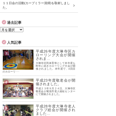
１１日会の活動(カーブミラー清掃)を取材しまし
た。
過去記事
過
去
記
人気記事
事
平成26年度大琳寺区カ
1
ローリング大会が開催
されま…
大琳寺区民体育祭として本年度も
昨年に続きカローリング大会が開
催されました。本年度で、4回目
のカローリ･･･
平成23年度敬老会が開
2
催されました。
平成２３年９月２４日、大琳寺区
敬老会が菊池市老人福祉センター
にて開催されました。
平成28年度大琳寺老人
3
クラブ総会が開催され
ました…